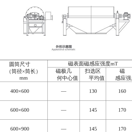
磁表面磁感应强度mT
圆筒尺寸
磁极几
扫选区
磁
（筒径×筒长）
mm
何中心值
平均值
感应强
400×600
—
130
160
600×600
—
145
170
600×900
—
145
170