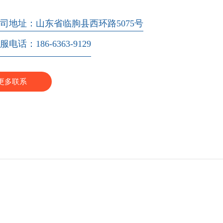
不同选别颗粒度及不同选别工艺的要求。我...
司地址：山东省临朐县西环路5075号
服电话：186-6363-9129
更多联系