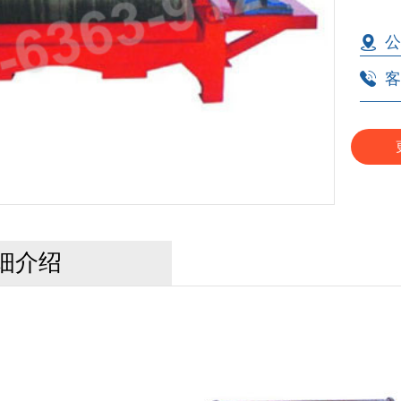
用于
公
客
细介绍