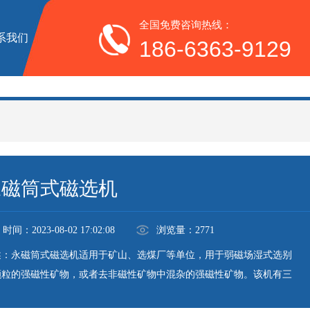
全国免费咨询热线：
系我们
186-6363-9129
永磁筒式磁选机
时间：2023-08-02 17:02:08
浏览量：2771
述：永磁筒式磁选机适用于矿山、选煤厂等单位，用于弱磁场湿式选别
颗粒的强磁性矿物，或者去非磁性矿物中混杂的强磁性矿物。该机有三
体：半逆流槽（TCB），顺流槽（CTS）和逆流槽（CTN），分别适