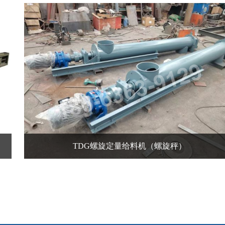
TDG螺旋定量给料机（螺旋秤）